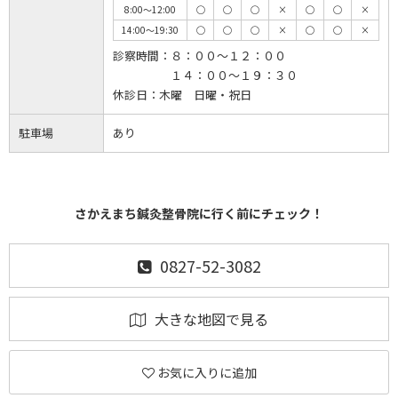
8:00～12:00
◯
◯
◯
×
◯
◯
×
14:00～19:30
◯
◯
◯
×
◯
◯
×
診察時間：
８：００～１２：００
１４：００～１９：３０
休診日：
木曜 日曜・祝日
駐車場
あり
さかえまち鍼灸整骨院に行く前にチェック！
0827-52-3082
大きな地図で見る
お気に入りに追加