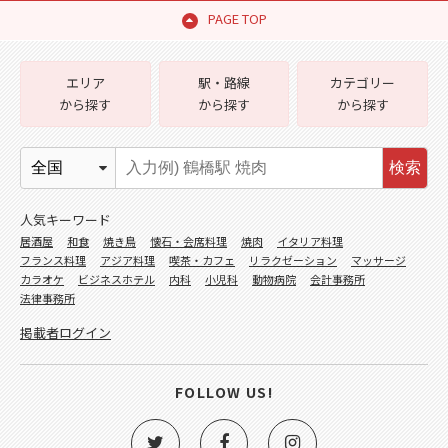
PAGE TOP
エリア
駅・路線
カテゴリー
から探す
から探す
から探す
検索
人気キーワード
居酒屋
和食
焼き鳥
懐石・会席料理
焼肉
イタリア料理
フランス料理
アジア料理
喫茶・カフェ
リラクゼーション
マッサージ
カラオケ
ビジネスホテル
内科
小児科
動物病院
会計事務所
法律事務所
掲載者ログイン
FOLLOW US!