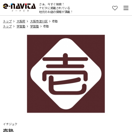
さぁ、今すぐ検索！
ナビタに掲載されている
地元のお店の情報が満載！
トップ
大阪府
大阪市淀川区
壱塾
トップ
学習塾
学習塾
壱塾
イチジュク
壱塾