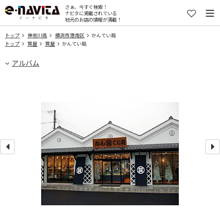
さぁ、今すぐ検索！
ナビタに掲載されている
地元のお店の情報が満載！
トップ
神奈川県
横浜市港南区
かんてい局
トップ
質屋
質屋
かんてい局
アルバム