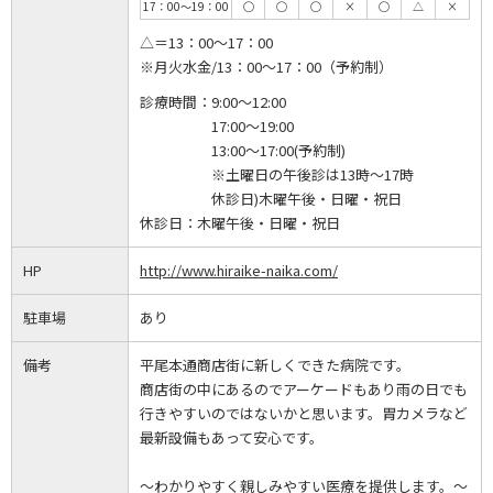
17：00～19：00
◯
◯
◯
×
◯
△
×
△＝13：00～17：00
※月火水金/13：00～17：00（予約制）
診療時間：
9:00～12:00
17:00～19:00
13:00～17:00(予約制)
※土曜日の午後診は13時～17時
休診日)木曜午後・日曜・祝日
休診日：
木曜午後・日曜・祝日
HP
http://www.hiraike-naika.com/
駐車場
あり
備考
平尾本通商店街に新しくできた病院です。
商店街の中にあるのでアーケードもあり雨の日でも
行きやすいのではないかと思います。胃カメラなど
最新設備もあって安心です。
～わかりやすく親しみやすい医療を提供します。～