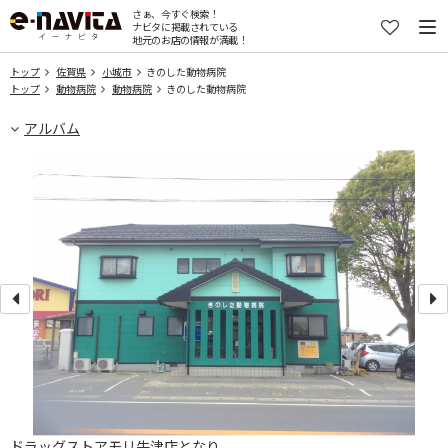
さぁ、今すぐ検索！
ナビタに掲載されている
地元のお店の情報が満載！
トップ
佐賀県
小城市
きのした動物病院
トップ
動物病院
動物病院
きのした動物病院
アルバム
ドラッグストアモリ牛津店となり