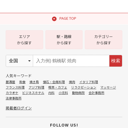
PAGE TOP
エリア
駅・路線
カテゴリー
から探す
から探す
から探す
検索
人気キーワード
居酒屋
和食
焼き鳥
懐石・会席料理
焼肉
イタリア料理
フランス料理
アジア料理
喫茶・カフェ
リラクゼーション
マッサージ
カラオケ
ビジネスホテル
内科
小児科
動物病院
会計事務所
法律事務所
掲載者ログイン
FOLLOW US!