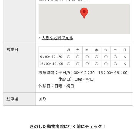
大きな地図で見る
営業日
月
火
水
木
金
土
日
9：00～12：30
◯
◯
◯
◯
◯
◯
×
16：00～19：00
◯
◯
◯
◯
◯
◯
×
診療時間：
平日/9：00～12：30 16：00～19：00
休診日）日曜・祝日
休診日：
日曜・祝日
駐車場
あり
きのした動物病院に行く前にチェック！