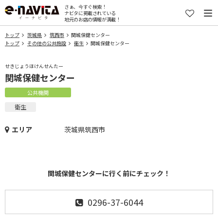
さぁ、今すぐ検索！
ナビタに掲載されている
地元のお店の情報が満載！
トップ
茨城県
筑西市
関城保健センター
トップ
その他の公共施設
衛生
関城保健センター
せきじょうほけんせんたー
関城保健センター
公共機関
衛生
エリア
茨城県筑西市
関城保健センターに行く前にチェック！
0296-37-6044