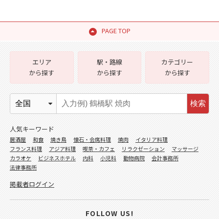
PAGE TOP
エリア
駅・路線
カテゴリー
から探す
から探す
から探す
検索
人気キーワード
居酒屋
和食
焼き鳥
懐石・会席料理
焼肉
イタリア料理
フランス料理
アジア料理
喫茶・カフェ
リラクゼーション
マッサージ
カラオケ
ビジネスホテル
内科
小児科
動物病院
会計事務所
法律事務所
掲載者ログイン
FOLLOW US!