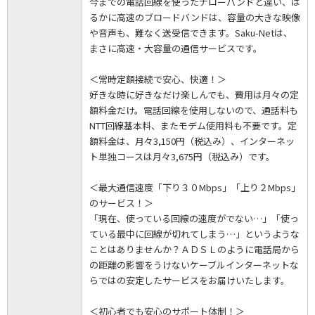
今までの電話回線を使ったナローバンドと違い、は
るかに高速のブロードバンドは、容量の大きな映像
や音声も、難なく送受信できます。Saku-Netは、
まさに高速・大容量の通信サービスです。
＜常時定額接続で安心、快適！＞
好きな時に好きなだけ楽しんでも、費用は月々の定
額料金だけ。電話回線を使用しないので、通話料も
NTT回線基本料、またモデム使用料も不要です。定
額料金は、月々3,150円（税込み）、インターネッ
ト単独コースは月々3,675円（税込み）です。
＜最大通信速度「下り３０Mbps」「上り２Mbps」
のサービス！＞
「現在、使っている回線の速度がでない…」「使っ
ている最中に回線が切れてしまう…」というような
ことはありませんか？ＡＤＳＬのように電話局から
の距離の影響をうけないケーブルインターネットな
らではの安定したサービスをお届けいたします。
＜初心者でも安心のサポート体制！＞