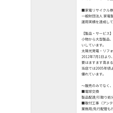
■家電リサイクル券
一般財団法人 家電
運用実績を達成し
【製品・サービス
小物から大型製品
いしています。
太陽光発電・リフ
2012年7月1日
要はますます高ま
当店では2005年
優れています。
～販売のみでなく
■電球交換
製品配達/引取り処
■取付工事（アンテ
業務用/先行配管も