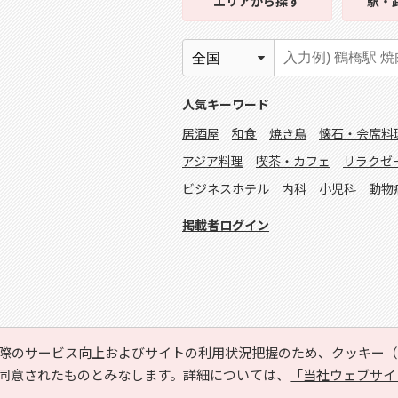
エリア
から探す
駅・
人気キーワード
居酒屋
和食
焼き鳥
懐石・会席料
アジア料理
喫茶・カフェ
リラクゼ
ビジネスホテル
内科
小児科
動物
掲載者ログイン
際のサービス向上およびサイトの利用状況把握のため、クッキー（C
同意されたものとみなします。詳細については、
「当社ウェブサイ
Copyright © HYOJITO.Co.,Ltd. All Rights Reserved.