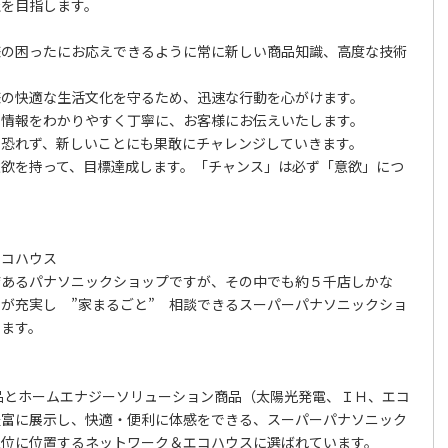
社を目指します。
様の困ったにお応えできるように常に新しい商品知識、高度な技術
様の快適な生活文化を守るため、迅速な行動を心がけます。
い情報をわかりやすく丁寧に、お客様にお伝えいたします。
を恐れず、新しいことにも果敢にチャレンジしていきます。
意欲を持って、目標達成します。「チャンス」は必ず「意欲」につ
エコハウス
店あるパナソニックショップですが、その中でも約５千店しかな
が充実し ”家まるごと” 相談できるスーパーパナソニックショ
います。
品とホームエナジーソリューション商品（太陽光発電、ＩＨ、エコ
豊富に展示し、快適・便利に体感をできる、スーパーパナソニック
上位に位置するネットワーク＆エコハウスに選ばれています。