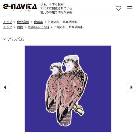
さぁ、今すぐ検索！
ナビタに掲載されている
地元のお店の情報が満載！
トップ
鹿児島県
鹿屋市
平瀬外科・耳鼻咽喉科
トップ
病院
耳鼻いんこう科
平瀬外科・耳鼻咽喉科
アルバム