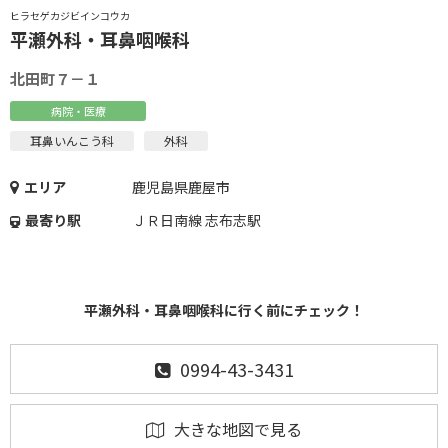
ヒラセゲカジビインコウカ
平瀬外科・耳鼻咽喉科
北田町７－１
病院・医療
耳鼻いんこう科
外科
エリア
鹿児島県鹿屋市
最寄り駅
ＪＲ日南線 志布志駅
平瀬外科・耳鼻咽喉科に行く前にチェック！
0994-43-3431
大きな地図で見る