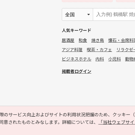
人気キーワード
居酒屋
和食
焼き鳥
懐石・会席料
アジア料理
喫茶・カフェ
リラクゼ
ビジネスホテル
内科
小児科
動物
掲載者ログイン
際のサービス向上およびサイトの利用状況把握のため、クッキー（C
同意されたものとみなします。詳細については、
「当社ウェブサイ
Copyright © HYOJITO.Co.,Ltd. All Rights Reserved.