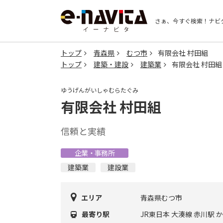
さぁ、今すぐ検索！
ナビ
トップ
青森県
むつ市
有限会社 村田組
トップ
建築・建設
建築業
有限会社 村田組
ゆうげんがいしゃむらたぐみ
有限会社 村田組
信頼と実績
企業・事務所
建築業
建設業
エリア
青森県むつ市
最寄り駅
JR東日本 大湊線 赤川駅 