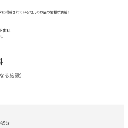
タに掲載されている
地元のお店の情報が満載！
正歯科
科
科
なる施設）
約5分