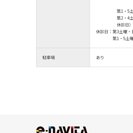
午後2
第1・5
第2・4
休診日）
休診日：
第3土曜・
第1・5土
駐車場
あり