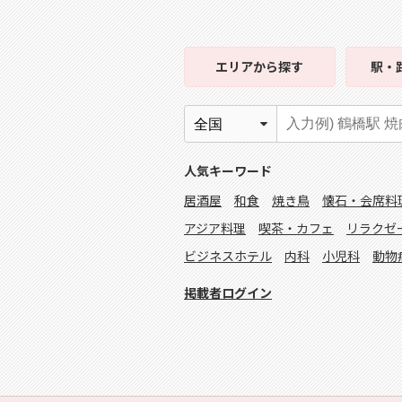
エリア
から探す
駅・
人気キーワード
居酒屋
和食
焼き鳥
懐石・会席料
アジア料理
喫茶・カフェ
リラクゼ
ビジネスホテル
内科
小児科
動物
掲載者ログイン