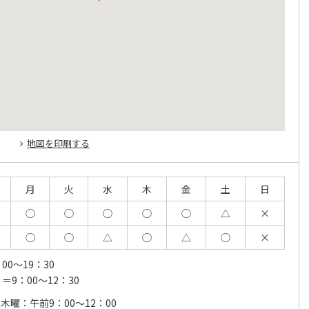
地図を印刷する
月
火
水
木
金
土
日
◯
◯
◯
◯
◯
△
×
◯
◯
△
◯
△
◯
×
0～19：30
＝9：00～12：30
木曜：午前9：00～12：00