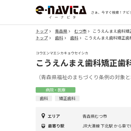
さぁ、今すぐ検索！
ナビ
トップ
青森県
むつ市
こうえんまえ歯科矯
トップ
歯科
歯科
こうえんまえ歯科矯正歯
コウエンマエシカキョウセイシカ
こうえんまえ歯科矯正歯
（青森県福祉のまちづくり条例の対象と
病院・医療
歯科
矯正歯科
エリア
青森県むつ市
最寄り駅
JR大湊線 下北駅 から車で