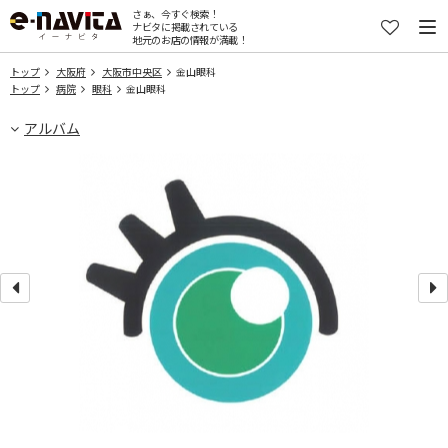
さぁ、今すぐ検索！
ナビタに掲載されている
地元のお店の情報が満載！
トップ
大阪府
大阪市中央区
金山眼科
トップ
病院
眼科
金山眼科
アルバム