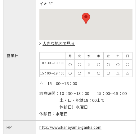
イオ 3F
大きな地図で見る
営業日
月
火
水
木
金
土
日
10：30～13：00
◯
◯
×
◯
◯
◯
◯
15：00～19：00
◯
◯
×
◯
◯
△
△
△＝15：00～18：00
診療時間：
10：30～13：00 15：00～19：00
土・日・祝は18：00まで
休診日）水曜日
休診日：
水曜日
HP
http://www.kanayama-ganka.com