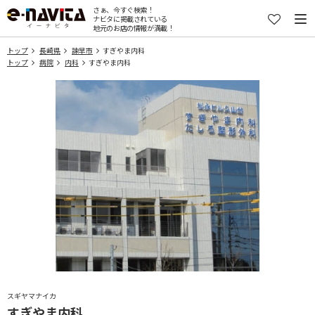
さぁ、今すぐ検索！
ナビタに掲載されている
地元のお店の情報が満載！
トップ
長崎県
諫早市
すぎやま内科
トップ
病院
内科
すぎやま内科
スギヤマナイカ
すぎやま内科