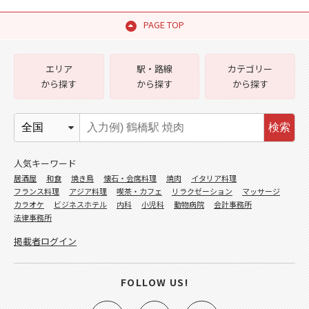
PAGE TOP
エリア
駅・路線
カテゴリー
から探す
から探す
から探す
検索
人気キーワード
居酒屋
和食
焼き鳥
懐石・会席料理
焼肉
イタリア料理
フランス料理
アジア料理
喫茶・カフェ
リラクゼーション
マッサージ
カラオケ
ビジネスホテル
内科
小児科
動物病院
会計事務所
法律事務所
掲載者ログイン
FOLLOW US!