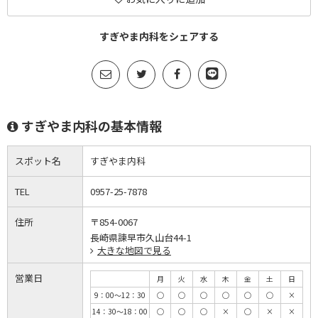
すぎやま内科をシェアする
すぎやま内科の基本情報
スポット名
すぎやま内科
TEL
0957-25-7878
住所
〒854-0067
長崎県諫早市久山台44-1
大きな地図で見る
営業日
月
火
水
木
金
土
日
9：00～12：30
◯
◯
◯
◯
◯
◯
×
14：30～18：00
◯
◯
◯
×
◯
×
×