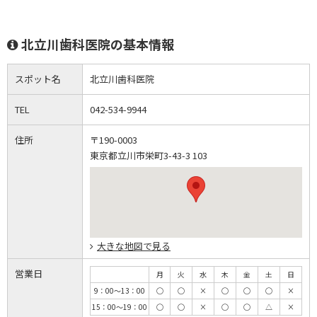
北立川歯科医院の基本情報
スポット名
北立川歯科医院
TEL
042-534-9944
住所
〒190-0003
東京都立川市栄町3-43-3 103
大きな地図で見る
営業日
月
火
水
木
金
土
日
9：00～13：00
◯
◯
×
◯
◯
◯
×
15：00～19：00
◯
◯
×
◯
◯
△
×