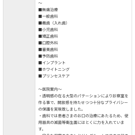
～
■無痛治療
■一般歯科
■義歯（入れ歯）
■小児歯科
■矯正歯科
■口腔外科
■審美歯科
■予防歯科
■インプラント
■ホワイトニング
■プリンセスケア
～医院案内～
・透明感の在る大型のパテーションにより診察室を
作る事で、開放感を持たせつつ十分なプライバシー
の保護を実現致しました。
・歯科では患者さまのお口の治療にあたるため、使
用器具の滅菌等衛生面にはとくに力を入れていま
す。