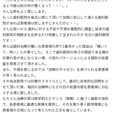
ると今度は別の所が悪くなって・・・。」
そんな声をよく耳にします。
もっと歯科医院を身近に感じて頂いて気軽に安心して通える歯科医
院があれば患者様は苦しまずにすんだのに・・。
そんな思いから 歯科に対する不安や不満を徹底的に調査し従来の歯
科医院の問題点を出来るだけ改善して生まれたのが 北立川歯科医院
です！！
例えば歯科治療が嫌いな患者様の声で1番多かった理由は 「痛いく
て、怖い」との事でした。 そこで歯科医院の怖さの原因である隣の
診療の音が気にならない様、大型のパテーションによる個別の処置
室を用意させて頂きました。
また、不満を感じる点では「説明の不十分さ」を挙げられる患者様
が多く見られました。
その為当医院では診療のスタイルとして、最初に全体的な説明をさ
せて頂いた後、毎回の治療時にもその日の処置内容を患者様にお伝
えする様に致しました。
もちろん治療の質は医学的エビデンス（根拠）に基づく最新の技術
で、各患者様に最適な医療を提供し、それを取り巻く医院環境にも
患者様の立場になって考えられた工夫を凝らしています。