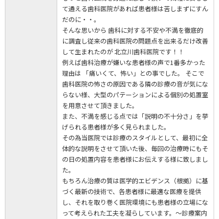
て通える歯科医院があれば患者様は苦しまずにすん
だのに・・。
そんな思いから 歯科に対する不安や不満を徹底的
に調査し従来の歯科医院の問題点を出来るだけ改善
して生まれたのが 北立川歯科医院です！！
例えば歯科治療が嫌いな患者様の声で1番多かった
理由は 「痛いくて、怖い」との事でした。 そこで
歯科医院の怖さの原因である隣の診療の音が気にな
らない様、大型のパテーションによる個別の処置室
を用意させて頂きました。
また、不満を感じる点では「説明の不十分さ」を挙
げられる患者様が多く見られました。
その為当医院では診療のスタイルとして、最初に全
体的な説明をさせて頂いた後、毎回の治療時にもそ
の日の処置内容を患者様にお伝えする様に致しまし
た。
もちろん治療の質は医学的エビデンス（根拠）に基
づく最新の技術で、各患者様に最適な医療を提供
し、それを取り巻く医院環境にも患者様の立場にな
って考えられた工夫を凝らしています。～診療案内