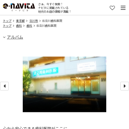
さぁ、今すぐ検索！
ナビタに掲載されている
地元のお店の情報が満載！
トップ
東京都
立川市
北立川歯科医院
トップ
歯科
歯科
北立川歯科医院
アルバム
心から安心できる歯科医院がここに。。。