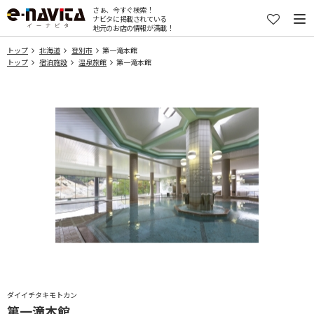
さぁ、今すぐ検索！
ナビタに掲載されている
地元のお店の情報が満載！
トップ
北海道
登別市
第一滝本館
トップ
宿泊施設
温泉旅館
第一滝本館
ダイイチタキモトカン
第一滝本館