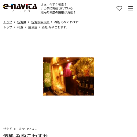
さぁ、今すぐ検索！
ナビタに掲載されている
地元のお店の情報が満載！
トップ
新潟県
新潟市中央区
酒処 みやこわすれ
トップ
和食
居酒屋
酒処 みやこわすれ
サケドコロ ミヤコワスレ
酒処 みやこわすれ