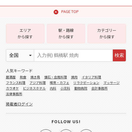
PAGE TOP
エリア
駅・路線
カテゴリー
から探す
から探す
から探す
検索
人気キーワード
居酒屋
和食
焼き鳥
懐石・会席料理
焼肉
イタリア料理
フランス料理
アジア料理
喫茶・カフェ
リラクゼーション
マッサージ
カラオケ
ビジネスホテル
内科
小児科
動物病院
会計事務所
法律事務所
掲載者ログイン
FOLLOW US!