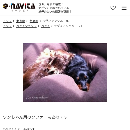
さぁ、今すぐ検索！
ナビタに掲載されている
地元のお店の情報が満載！
トップ
東京都
台東区
ラヴィアンクルール＋
トップ
ペットショップ
ペット
ラヴィアンクルール＋
ワンちゃん用のソファーもあります
らびあんくるーるぷらす