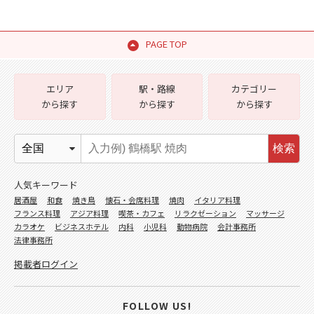
PAGE TOP
エリア
駅・路線
カテゴリー
から探す
から探す
から探す
検索
人気キーワード
居酒屋
和食
焼き鳥
懐石・会席料理
焼肉
イタリア料理
フランス料理
アジア料理
喫茶・カフェ
リラクゼーション
マッサージ
カラオケ
ビジネスホテル
内科
小児科
動物病院
会計事務所
法律事務所
掲載者ログイン
FOLLOW US!