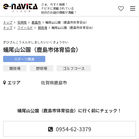
さぁ、今すぐ検索！
ナビタに掲載されている
地元のお店の情報が満載！
トップ
佐賀県
鹿島市
蟻尾山公園（鹿島市体育協会）
トップ
フイールド
競技場
蟻尾山公園（鹿島市体育協会）
ぎびざんこうえんかしましたいいくきょうかい
蟻尾山公園（鹿島市体育協会）
スポーツ関連
競技場
野球場
ゴルフコース
エリア
佐賀県鹿島市
蟻尾山公園（鹿島市体育協会）に行く前にチェック！
0954-62-3379