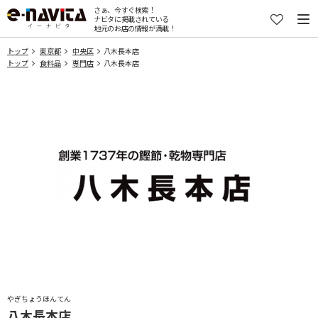
さぁ、今すぐ検索！
ナビタに掲載されている
地元のお店の情報が満載！
トップ
東京都
中央区
八木長本店
トップ
食料品
専門店
八木長本店
やぎちょうほんてん
八木長本店