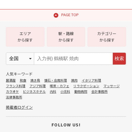
PAGE TOP
エリア
駅・路線
カテゴリー
から探す
から探す
から探す
検索
人気キーワード
居酒屋
和食
焼き鳥
懐石・会席料理
焼肉
イタリア料理
フランス料理
アジア料理
喫茶・カフェ
リラクゼーション
マッサージ
カラオケ
ビジネスホテル
内科
小児科
動物病院
会計事務所
法律事務所
掲載者ログイン
FOLLOW US!