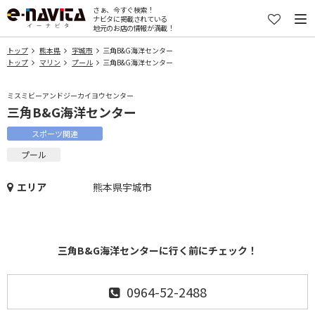
さぁ、今すぐ検索！
ナビタに掲載されている
地元のお店の情報が満載！
トップ
熊本県
宇城市
三角B&G海洋センター
トップ
マリン
プール
三角B&G海洋センター
ミスミビーアンドジーカイヨウセンター
三角B&G海洋センター
スポーツ関連
プール
エリア
熊本県宇城市
三角B&G海洋センターに行く前にチェック！
0964-52-2488