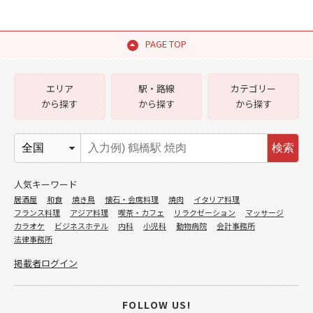
PAGE TOP
エリア
駅・路線
カテゴリー
から探す
から探す
から探す
検索
人気キーワード
居酒屋
和食
焼き鳥
懐石・会席料理
焼肉
イタリア料理
フランス料理
アジア料理
喫茶・カフェ
リラクゼーション
マッサージ
カラオケ
ビジネスホテル
内科
小児科
動物病院
会計事務所
法律事務所
掲載者ログイン
FOLLOW US!