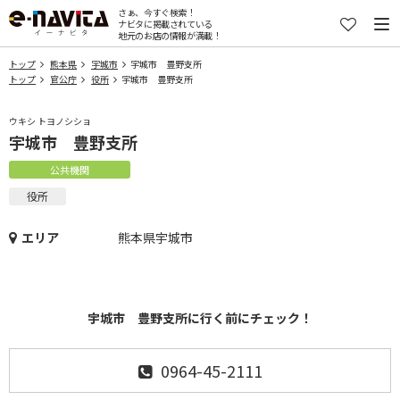
さぁ、今すぐ検索！
ナビタに掲載されている
地元のお店の情報が満載！
トップ
熊本県
宇城市
宇城市 豊野支所
トップ
官公庁
役所
宇城市 豊野支所
ウキシ トヨノシショ
宇城市 豊野支所
公共機関
役所
エリア
熊本県宇城市
宇城市 豊野支所に行く前にチェック！
0964-45-2111