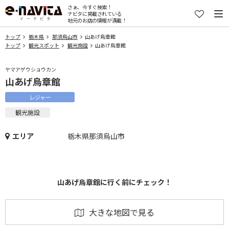
さぁ、今すぐ検索！
ナビタに掲載されている
地元のお店の情報が満載！
トップ
栃木県
那須烏山市
山あげ烏章館
トップ
観光スポット
観光施設
山あげ烏章館
ヤマアゲウショウカン
山あげ烏章館
レジャー
観光施設
エリア
栃木県那須烏山市
山あげ烏章館に行く前にチェック！
大きな地図で見る