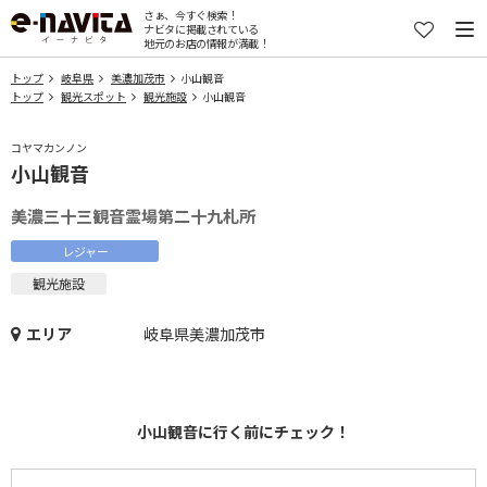
さぁ、今すぐ検索！
ナビタに掲載されている
地元のお店の情報が満載！
トップ
岐阜県
美濃加茂市
小山観音
トップ
観光スポット
観光施設
小山観音
コヤマカンノン
小山観音
美濃三十三観音霊場第二十九札所
レジャー
観光施設
エリア
岐阜県美濃加茂市
小山観音に行く前にチェック！