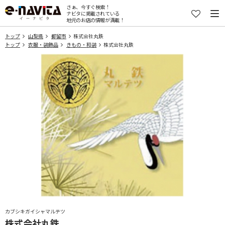
さぁ、今すぐ検索！
ナビタに掲載されている
地元のお店の情報が満載！
トップ
山梨県
都留市
株式会社丸鉄
トップ
衣服・装飾品
きもの・和装
株式会社丸鉄
カブシキガイシャマルテツ
株式会社丸鉄