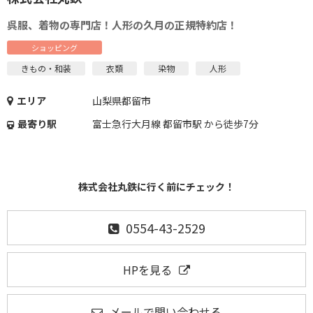
呉服、着物の専門店！人形の久月の正規特約店！
ショッピング
きもの・和装
衣類
染物
人形
エリア
山梨県都留市
最寄り駅
富士急行大月線 都留市駅 から徒歩7分
株式会社丸鉄に行く前にチェック！
0554-43-2529
HPを見る
メールで問い合わせる