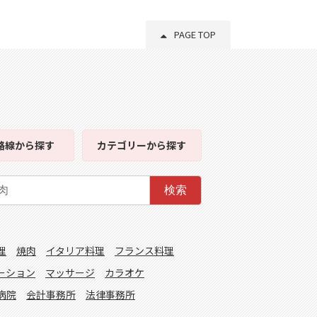
PAGE TOP
路線
から探す
カテゴリー
から探す
検索
理
焼肉
イタリア料理
フランス料理
ーション
マッサージ
カラオケ
病院
会計事務所
法律事務所