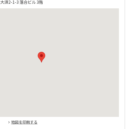
須2-1-3 落合ビル 3階
地図を印刷する