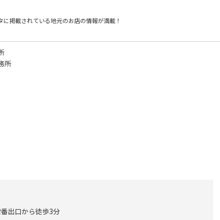
タに掲載されている
地元のお店の情報が満載！
所
務所
2番出口から徒歩3分