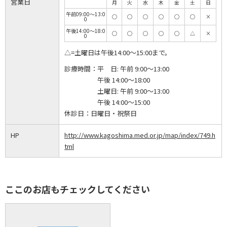
営業日
月
火
水
木
金
土
日
午前09:00～13:0
◯
◯
◯
◯
◯
◯
×
0
午後14:00～18:0
◯
◯
◯
◯
◯
△
×
0
△=土曜日は午後14:00～15:00まで。
診療時間：
平 日: 午前 9:00～13:00
午後 14:00～18:00
土曜日: 午前 9:00～13:00
午後 14:00～15:00
休診日：
日曜日・祝祭日
HP
http://www.kagoshima.med.or.jp/map/index/749.h
tml
ここのお店もチェックしてください