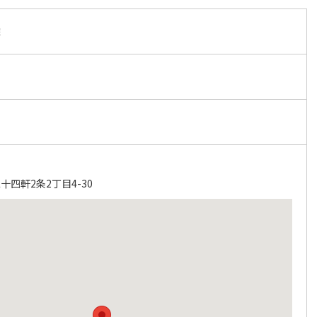
院
四軒2条2丁目4-30