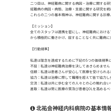
二つ目は、神経難病に関する病因・治療に関する研
経難病の病因・病態、治療・支援に関する研究を続
これらの二つの基本精神は、神経難病に関する診療
【ミッション】
全てのスタッフは連携を密にし、神経難病における
から積極的に働きかけ、屈することなく共に難病に
【行動規準】
私達は理念を達成するために下記の5つの価値規準
不屈：私達は神経難病治療を決してあきらめません
信頼：私達は患者さんが安心して医療を受けられる
協力：私達は治療に際して職種を超えて皆で協力し
交流：私達は共に歩む全ての人々との心の触れ合い
進取：私達は常に医療の質及び患者QOLを高める
北祐会神経内科病院の基本情