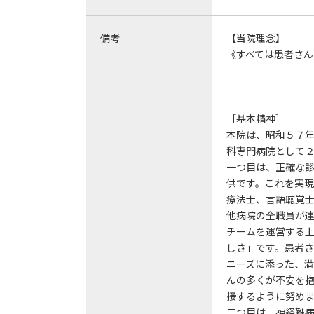
備考
【当院理念】
《すべては患者さん
［基本精神］
本院は、昭和５７
科専門病院として
一つ目は、正確な
供です。これを実
療法士、言語聴覚
他病院の全職員が
チームを運営する
しさ」です。患者
ニーズに添った、
んの多くが不安を
接するように努め
二つ目は、神経難