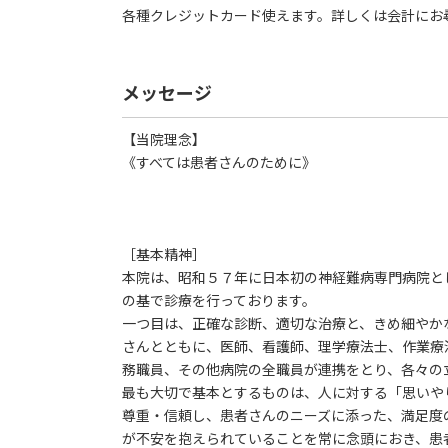
各種クレジットカード使えます。詳しくは会計にお
メッセージ
【当院理念】
《すべては患者さんのために》
［基本精神］
本院は、昭和５７年に日本初の神経難病専門病院と
の基で診療を行っております。
一つ目は、正確な診断、適切な治療と、きめ細やか
さんとともに、医師、看護師、理学療法士、作業療
務職員、その他病院の全職員が連携をとり、各々の
最も大切で基本とするものは、人に対する「思いや
尊重・信頼し、患者さんのニーズに添った、満足度
が不安を抱えられていることを常に念頭におき、患