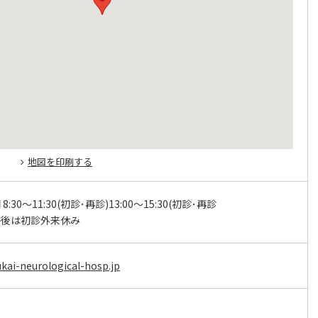
地図を印刷する
8:30～11:30(初診･再診)13:00～15:30(初診･再診
午後は初診外来休み
kai-neurological-hosp.jp