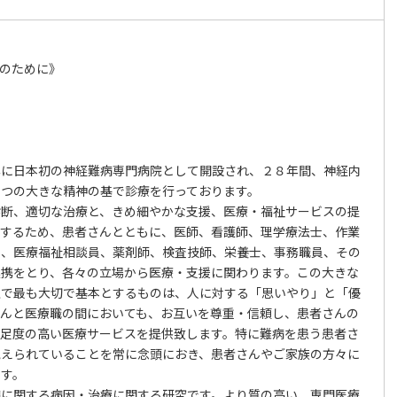
のために》
年に日本初の神経難病専門病院として開設され、２８年間、神経内
２つの大きな精神の基で診療を行っております。
診断、適切な治療と、きめ細やかな支援、医療・福祉サービスの提
現するため、患者さんとともに、医師、看護師、理学療法士、作業
士、医療福祉相談員、薬剤師、検査技師、栄養士、事務職員、その
連携をとり、各々の立場から医療・支援に関わります。この大きな
上で最も大切で基本とするものは、人に対する「思いやり」と「優
さんと医療職の間においても、お互いを尊重・信頼し、患者さんの
満足度の高い医療サービスを提供致します。特に難病を患う患者さ
抱えられていることを常に念頭におき、患者さんやご家族の方々に
ます。
病に関する病因・治療に関する研究です。より質の高い、専門医療