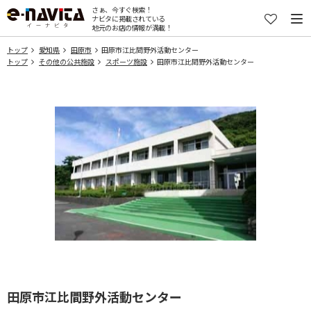
さぁ、今すぐ検索！
ナビタに掲載されている
地元のお店の情報が満載！
トップ
愛知県
田原市
田原市江比間野外活動センター
トップ
その他の公共施設
スポーツ施設
田原市江比間野外活動センター
田原市江比間野外活動センター