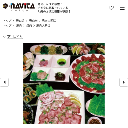
さぁ、今すぐ検索！
ナビタに掲載されている
地元のお店の情報が満載！
トップ
青森県
青森市
焼肉大同江
トップ
焼肉
焼肉
焼肉大同江
アルバム