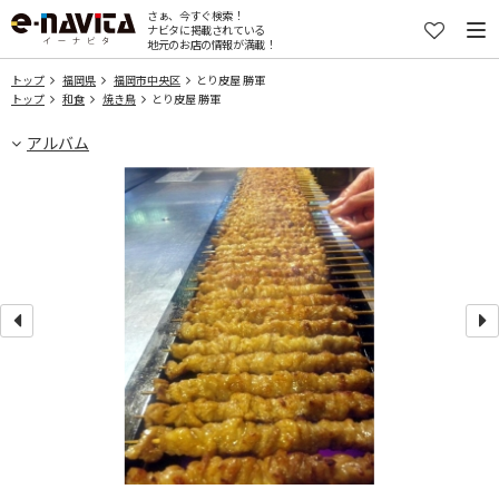
さぁ、今すぐ検索！
ナビタに掲載されている
地元のお店の情報が満載！
トップ
福岡県
福岡市中央区
とり皮屋 勝軍
トップ
和食
焼き鳥
とり皮屋 勝軍
アルバム