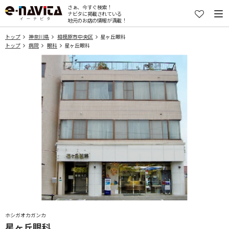
さぁ、今すぐ検索！
ナビタに掲載されている
地元のお店の情報が満載！
トップ
神奈川県
相模原市中央区
星ヶ丘眼科
トップ
病院
眼科
星ヶ丘眼科
ホシガオカガンカ
星ヶ丘眼科