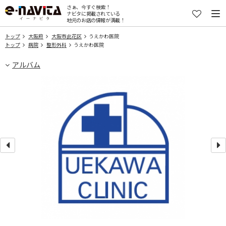
さぁ、今すぐ検索！
ナビタに掲載されている
地元のお店の情報が満載！
トップ
大阪府
大阪市此花区
うえかわ医院
トップ
病院
整形外科
うえかわ医院
アルバム