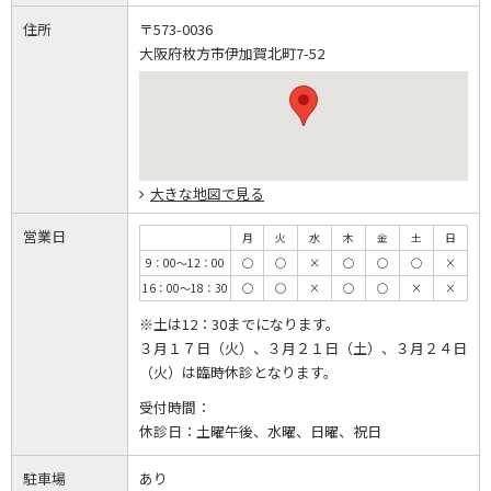
住所
〒573-0036
大阪府枚方市伊加賀北町7-52
大きな地図で見る
営業日
月
火
水
木
金
土
日
9：00～12：00
◯
◯
×
◯
◯
◯
×
16：00～18：30
◯
◯
×
◯
◯
×
×
※土は12：30までになります。
３月１７日（火）、３月２１日（土）、３月２４日
（火）は臨時休診となります。
受付時間：
休診日：
土曜午後、水曜、日曜、祝日
駐車場
あり