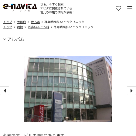
さぁ、今すぐ検索！
ナビタに掲載されている
地元のお店の情報が満載！
トップ
大阪府
枚方市
耳鼻咽喉科 いとうクリニック
トップ
病院
耳鼻いんこう科
耳鼻咽喉科 いとうクリニック
アルバム
外観です。ビルの3階にあります。