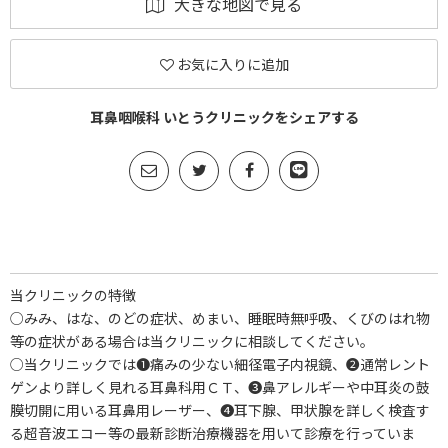
大きな地図で見る
お気に入りに追加
耳鼻咽喉科 いとうクリニックをシェアする
当クリニックの特徴
○みみ、はな、のどの症状、めまい、睡眠時無呼吸、くびのはれ物
等の症状がある場合は当クリニックに相談してください。
○当クリニックでは➊痛みの少ない細径電子内視鏡、❷通常レント
ゲンより詳しく見れる耳鼻科用ＣＴ、❸鼻アレルギーや中耳炎の鼓
膜切開に用いる耳鼻用レーザー、❹耳下腺、甲状腺を詳しく検査す
る超音波エコー等の最新診断治療機器を用いて診療を行っていま