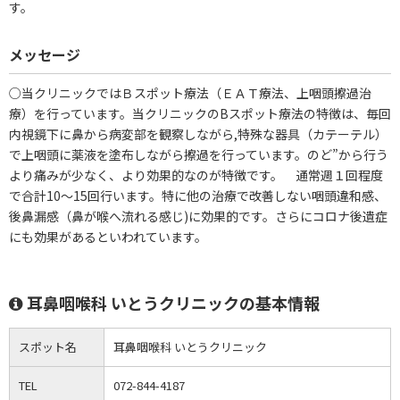
す。
メッセージ
○当クリニックではＢスポット療法（ＥＡＴ療法、上咽頭擦過治
療）を行っています。当クリニックのBスポット療法の特徴は、毎回
内視鏡下に鼻から病変部を観察しながら,特殊な器具（カテーテル）
で上咽頭に薬液を塗布しながら擦過を行っています。のど”から行う
より痛みが少なく、より効果的なのが特徴です。 通常週１回程度
で合計10～15回行います。特に他の治療で改善しない咽頭違和感、
後鼻漏感（鼻が喉へ流れる感じ)に効果的です。さらにコロナ後遺症
にも効果があるといわれています。
耳鼻咽喉科 いとうクリニックの基本情報
スポット名
耳鼻咽喉科 いとうクリニック
TEL
072-844-4187