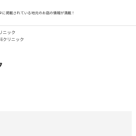
タに掲載されている
地元のお店の情報が満載！
リニック
科クリニック
ク