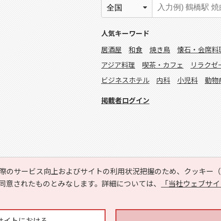
人気キーワード
居酒屋
和食
焼き鳥
懐石・会席料
アジア料理
喫茶・カフェ
リラクゼ
ビジネスホテル
内科
小児科
動物
掲載者ログイン
際のサービス向上およびサイトの利用状況把握のため、クッキー（C
同意されたものとみなします。詳細については、
「当社ウェブサイ
Copyright © HYOJITO.Co.,Ltd. All Rights Reserved.
サイトにおける