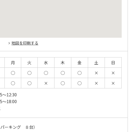
地図を印刷する
月
火
水
木
金
土
日
0
◯
◯
◯
◯
◯
×
×
0
◯
◯
×
◯
◯
×
×
15～12:30
45～18:00
祝
ンパーキング ８台）