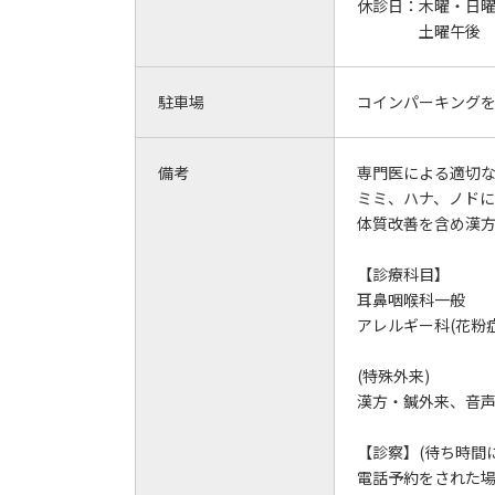
休診日：
木曜・日
土曜午後
駐車場
コインパーキング
備考
専門医による適切
ミミ、ハナ、ノド
体質改善を含め漢
【診療科目】
耳鼻咽喉科一般
アレルギー科(花粉症
(特殊外来)
漢方・鍼外来、音
【診察】(待ち時間
電話予約をされた