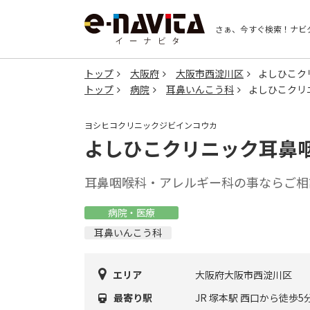
さぁ、今すぐ検索！
ナビ
トップ
大阪府
大阪市西淀川区
よしひこク
トップ
病院
耳鼻いんこう科
よしひこクリ
ヨシヒコクリニックジビインコウカ
よしひこクリニック耳鼻
耳鼻咽喉科・アレルギー科の事ならご相
病院・医療
耳鼻いんこう科
エリア
大阪府大阪市西淀川区
最寄り駅
JR 塚本駅 西口から徒歩5