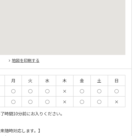
地図を印刷する
月
火
水
木
金
土
日
◯
◯
◯
×
◯
◯
◯
◯
◯
◯
×
◯
◯
×
了時間10分前にお入りください。
外来随時対応します。】