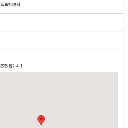
ク耳鼻咽喉科
歌島2-4-1