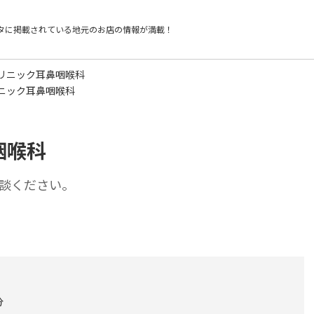
タに掲載されている
地元のお店の情報が満載！
リニック耳鼻咽喉科
ニック耳鼻咽喉科
咽喉科
談ください。
分