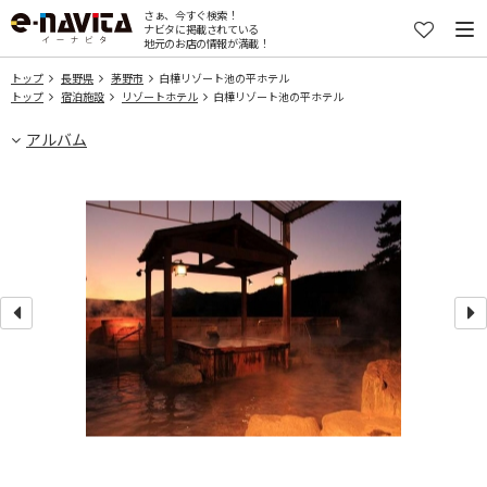
さぁ、今すぐ検索！
ナビタに掲載されている
地元のお店の情報が満載！
トップ
長野県
茅野市
白樺リゾート池の平ホテル
トップ
宿泊施設
リゾートホテル
白樺リゾート池の平ホテル
アルバム