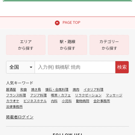
PAGE TOP
エリア
駅・路線
カテゴリー
から探す
から探す
から探す
検索
人気キーワード
居酒屋
和食
焼き鳥
懐石・会席料理
焼肉
イタリア料理
フランス料理
アジア料理
喫茶・カフェ
リラクゼーション
マッサージ
カラオケ
ビジネスホテル
内科
小児科
動物病院
会計事務所
法律事務所
掲載者ログイン
FOLLOW US!