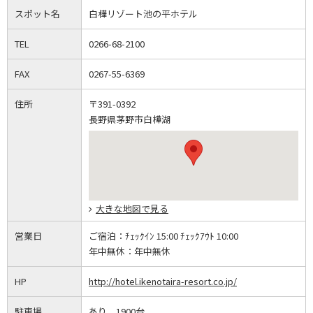
スポット名
白樺リゾート池の平ホテル
TEL
0266-68-2100
FAX
0267-55-6369
住所
〒391-0392
長野県茅野市白樺湖
大きな地図で見る
営業日
ご宿泊：
ﾁｪｯｸｲﾝ 15:00 ﾁｪｯｸｱｳﾄ 10:00
年中無休：
年中無休
HP
http://hotel.ikenotaira-resort.co.jp/
駐車場
あり 1900台