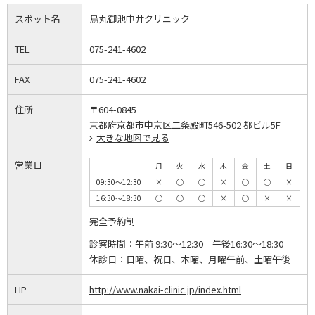
スポット名
烏丸御池中井クリニック
TEL
075-241-4602
FAX
075-241-4602
住所
〒604-0845
京都府京都市中京区二条殿町546-502 都ビル5F
大きな地図で見る
営業日
月
火
水
木
金
土
日
09:30～12:30
×
◯
◯
×
◯
◯
×
16:30～18:30
◯
◯
◯
×
◯
×
×
完全予約制
診察時間：
午前 9:30～12:30 午後16:30～18:30
休診日：
日曜、祝日、木曜、月曜午前、土曜午後
HP
http://www.nakai-clinic.jp/index.html