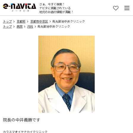
さぁ、今すぐ検索！
ナビタに掲載されている
地元のお店の情報が満載！
トップ
京都府
京都市中京区
烏丸御池中井クリニック
トップ
病院
内科
烏丸御池中井クリニック
院長の中井義勝です
カラスマオイケナカイクリニック