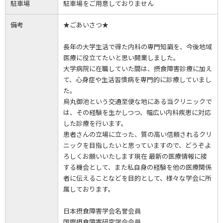
駐車場
駐車場をご用意しておりません
備考
★ごあいさつ★
長年の大学生活で得た内科の専門知識を、今後地域
医療に役立てたいと思い開業しました。
大学病院に在職していた間は、摂食障害診療に加え
て、心身症や生活習慣病を専門的に診療していまし
た。
烏丸御池という交通至便な地にある当クリニックで
は、その経験を生かしつつ、幅広い内科疾患に対応
した診療を行います。
患者さんの立場に立った、質の高い信頼されるクリ
ニックを目指したいと思っていますので、どうぞよ
ろしくお願いいたします現在 最新の医療情報に接
する機会として、また私自身の経験を他の医療関係
者に伝えることなどを目的として、様々な学会に所
属しております。
日本摂食障害学会名誉会員
国際摂食障害研究学会会員