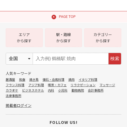
PAGE TOP
エリア
駅・路線
カテゴリー
から探す
から探す
から探す
検索
人気キーワード
居酒屋
和食
焼き鳥
懐石・会席料理
焼肉
イタリア料理
フランス料理
アジア料理
喫茶・カフェ
リラクゼーション
マッサージ
カラオケ
ビジネスホテル
内科
小児科
動物病院
会計事務所
法律事務所
掲載者ログイン
FOLLOW US!