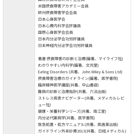
米国摂食障害アカデミー会員
欧州摂食障害学会会員
日本心身医学会
日本心療内科学会評議員
国際心身医学会会員
日本内分泌学会功労評議員
日本神経内分泌学会功労評議員
著書 摂食障害の診断と治療(編著、マイライフ社)
わかりやすい内科学(編著、文光堂)
Eating Disorders (共著、John Wiley & Sons Ltd)
摂食障害治療のガイドライン(編著、医学書院)
臨床精神医学講座(共著、中山書店)
難病の診断と治療指針(共著、六法出版)
ストレス疾患ナビゲーター(共著、メディカルレビ
ュー社)
健康・栄養科学シリーズ(共著、南江堂)
内分泌代謝病学(共著、医学書院)
救急処置・処方マニュアル(共著、医歯薬出版)
ガイドライン外来診療2013(共著、日経メディカル)