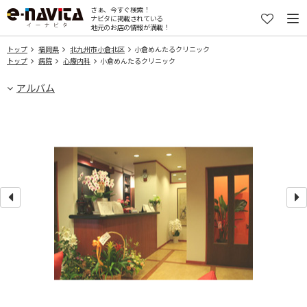
さぁ、今すぐ検索！
ナビタに掲載されている
地元のお店の情報が満載！
トップ
福岡県
北九州市小倉北区
小倉めんたるクリニック
トップ
病院
心療内科
小倉めんたるクリニック
アルバム