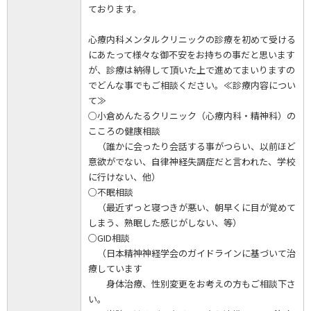
ております。
心療内科メンタルクリニックの診療を初めて受ける
にあたって様々な御不安をお持ちの事だと思います
が、診療は納得して頂いた上で進めてまいりますの
でどんな事でもご相談ください。≪診療内容につい
て≫
○小倉めんたるクリニック（心療内科・精神科）の
こころの健康相談
（誰かに会ったり会話する事がつらい、以前ほど
意欲がでない、自律神経失調症だと言われた、学校
に行けない、他）
○不眠相談
（最近ずっと寝つきが悪い、朝早くに目が覚めて
しまう、熟眠した感じがしない、等）
○GID相談
（日本精神神経学会のガイドラインに基づいて治
療しています
身体治療、性別変更をお考えの方もご相談下さ
い。