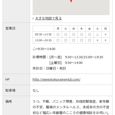
大きな地図で見る
営業日
月
火
水
木
金
土
日
09:30～13:30
◯
◯
◯
◯
◯
△
×
15:00～19:30
◯
◯
◯
◯
◯
×
×
△=9:30～14:00
診療時間：
[月～金] 9:30～13:30/15:00～19:30
[土曜日] 9:30～14:00
休診日：
日曜日・祝日
HP
http://www.kokuramental.com/
駐車場
なし
備考
うつ、不眠、パニック障害、月経前緊張症、更年期
の不安、職場のメンタルヘルス、未成年の方の不登
校など幅広い年齢層のこころの健康相談をお伺いし