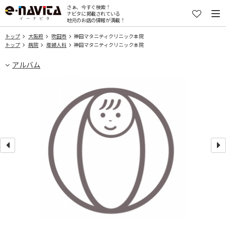
さぁ、今すぐ検索！
ナビタに掲載されている
地元のお店の情報が満載！
トップ
大阪府
吹田市
神田マタニティクリニック本院
トップ
病院
産婦人科
神田マタニティクリニック本院
アルバム