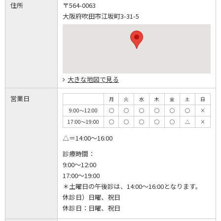
住所
〒564-0063
大阪府吹田市江坂町3-31-5
大きな地図で見る
営業日
月
火
水
木
金
土
日
9:00～12:00
◯
◯
◯
◯
◯
◯
×
17:00～19:00
◯
◯
◯
◯
◯
△
×
△＝14:00～16:00
診療時間：
9:00～12:00
17:00～19:00
＊土曜日の午後診は、14:00～16:00となります。
休診日）日曜、祝日
休診日：
日曜、祝日