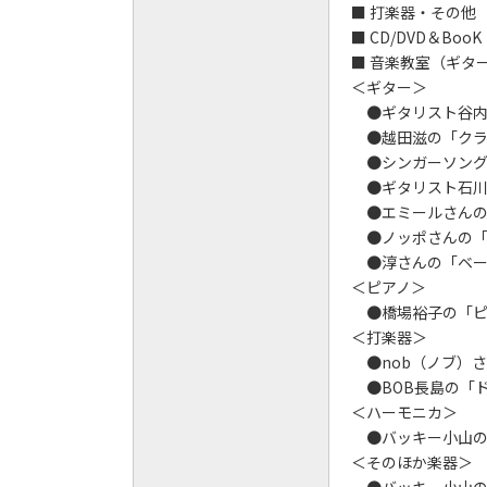
■ 打楽器・その他（
■ CD/DVD＆Bo
■ 音楽教室（ギタ
＜ギター＞
●ギタリスト谷内
●越田滋の「クラ
●シンガーソング
●ギタリスト石川
●エミールさんの
●ノッポさんの「
●淳さんの「ベー
＜ピアノ＞
●橋場裕子の「ピ
＜打楽器＞
●nob（ノブ）
●BOB長島の「
＜ハーモニカ＞
●バッキー小山の
＜そのほか楽器＞
●バッキー小山の