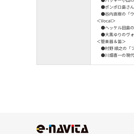
●ポンポロ島さん
●谷内直樹の「ウ
＜Vocal＞
●ヘッケル田島の
●大黒ゆりのヴォ
＜管楽器＆笛＞
●村野 順之の「
●川畑喜一の現代