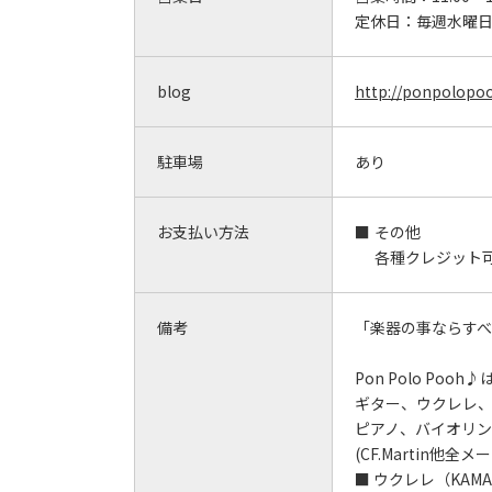
定休日：
毎週水曜
blog
http://ponpolopoo
駐車場
あり
お支払い方法
その他
各種クレジット可
備考
「楽器の事ならす
Pon Polo Po
ギター、ウクレレ
ピアノ、バイオリン
(CF.Martin他全
■ ウクレレ（KAMA