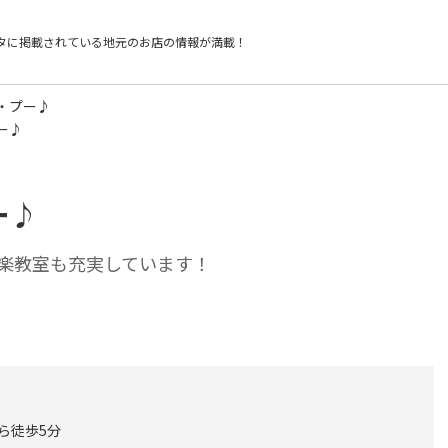
タに掲載されている
地元のお店の情報が満載！
・プー♪
ー♪
ー♪
楽教室も充実しています！
から徒歩5分