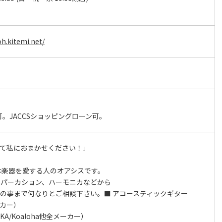
日
h.kitemi.net/
。JACCSショッピングローン可。
べて私におまかせください！」
oh♪は楽器を愛する人のオアシスです。
、パーカション、ハーモニカなどから
の事まで何なりとご相談下さい。■ アコースティックギター
メーカー）
KA/Koaloha他全メーカー）