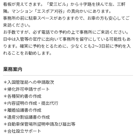
看板が見えてきます。「愛三ビル」から十字路を挟んで左、三軒
隣。マンション「エスポア刈谷」の真向かいにあります。
事務所の前に駐車スペースがありますので、お車の方も安心してご
来訪ください。
お手数ですが、必ず電話での予約の上で事務所にご来訪ください。
日中は入管等の官庁に出向いて事務所を留守にしている可能性もあ
ります。確実に予約をとるために、少なくとも2～3日前に予約を入
れることをお勧めします。
業務案内
＊入国管理局への申請取次
＊帰化許可申請サポート
＊各種契約書の作成
＊内容証明の作成・提出代行
＊離婚協議書の作成
＊遺産分割協議書の作成
＊自動車保管場所証明申請及び届出等
＊会社設立サポート