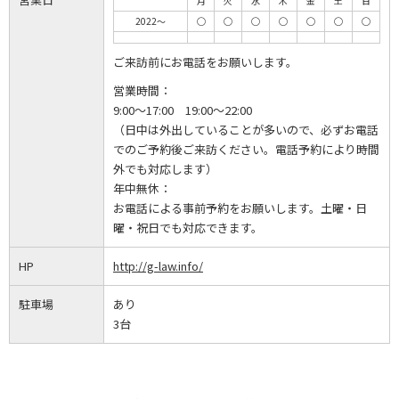
月
火
水
木
金
土
日
2022～
◯
◯
◯
◯
◯
◯
◯
ご来訪前にお電話をお願いします。
営業時間：
9:00～17:00 19:00～22:00
（日中は外出していることが多いので、必ずお電話
でのご予約後ご来訪ください。電話予約により時間
外でも対応します）
年中無休：
お電話による事前予約をお願いします。土曜・日
曜・祝日でも対応できます。
HP
http://g-law.info/
駐車場
あり
3台