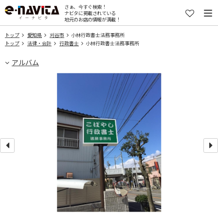
さぁ、今すぐ検索！
ナビタに掲載されている
地元のお店の情報が満載！
トップ
愛知県
刈谷市
小林行政書士法務事務所
トップ
法律・会計
行政書士
小林行政書士法務事務所
アルバム