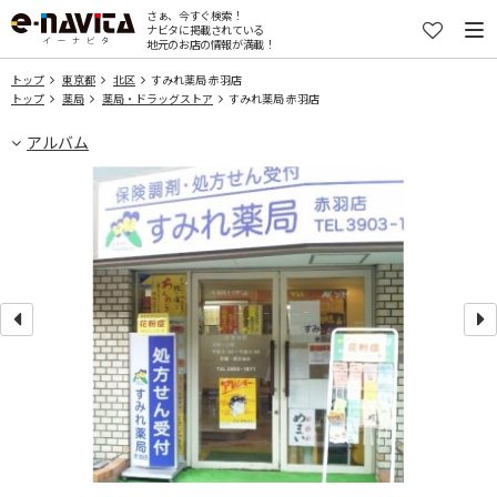
さぁ、今すぐ検索！
ナビタに掲載されている
地元のお店の情報が満載！
トップ
東京都
北区
すみれ薬局 赤羽店
トップ
薬局
薬局・ドラッグストア
すみれ薬局 赤羽店
アルバム