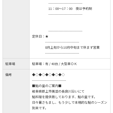
---------------------------
11：00～17：00 夜は予約制
---------------------------
---------------------------
定休日：
★
---------------------------
8月上旬から10月中旬まで休まず営業
---------------------------
駐車場
駐車場：有 / 40台 / 大型車ＯＫ
備考
◆◇◆◇◆◇◆◇◆◇
---------------------------
■鮎の里のご案内■
岐阜県郡上市美並の長良川沿いにて
鮎料理を提供致しております、鮎の里です。
日々暑さもまし、もう少しで本格的な鮎のシーズン
到来です。