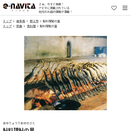
さぁ、今すぐ検索！
ナビタに掲載されている
地元のお店の情報が満載！
トップ
岐阜県
郡上市
鮎料理鮎の里
トップ
和食
魚料理
鮎料理鮎の里
あゆりょうりあゆのさと
鮎料理鮎の里