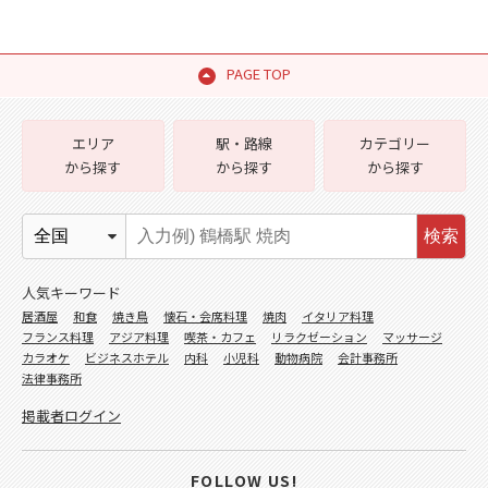
PAGE TOP
エリア
駅・路線
カテゴリー
から探す
から探す
から探す
検索
人気キーワード
居酒屋
和食
焼き鳥
懐石・会席料理
焼肉
イタリア料理
フランス料理
アジア料理
喫茶・カフェ
リラクゼーション
マッサージ
カラオケ
ビジネスホテル
内科
小児科
動物病院
会計事務所
法律事務所
掲載者ログイン
FOLLOW US!