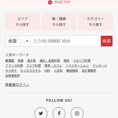
PAGE TOP
エリア
駅・路線
カテゴリー
から探す
から探す
から探す
検索
人気キーワード
居酒屋
和食
焼き鳥
懐石・会席料理
焼肉
イタリア料理
フランス料理
アジア料理
喫茶・カフェ
リラクゼーション
マッサージ
カラオケ
ビジネスホテル
内科
小児科
動物病院
会計事務所
法律事務所
掲載者ログイン
FOLLOW US!