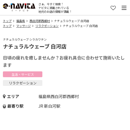
さぁ、今すぐ検索！
ナビタに掲載されている
地元のお店の情報が満載！
トップ
福島県
西白河郡西郷村
ナチュラルウェーブ 白河店
トップ
マッサージ
リラクゼーション
ナチュラルウェーブ 白河店
ナチュラルウェーブ シラカワテン
ナチュラルウェーブ 白河店
日頃の疲れを癒しませんか？お疲れ具合に合わせて施術いたし
ます
生活・サービス
リラクゼーション
エリア
福島県西白河郡西郷村
最寄り駅
JR 新白河駅