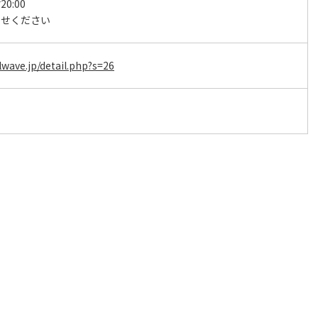
0:00
わせください
lwave.jp/detail.php?s=26