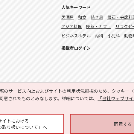
人気キーワード
居酒屋
和食
焼き鳥
懐石・会席料
アジア料理
喫茶・カフェ
リラクゼ
ビジネスホテル
内科
小児科
動物
掲載者ログイン
際のサービス向上およびサイトの利用状況把握のため、クッキー（C
同意されたものとみなします。詳細については、
「当社ウェブサイ
Copyright © HYOJITO.Co.,Ltd. All Rights Reserved.
サイトにおける
同意する
の取り扱いについて」へ