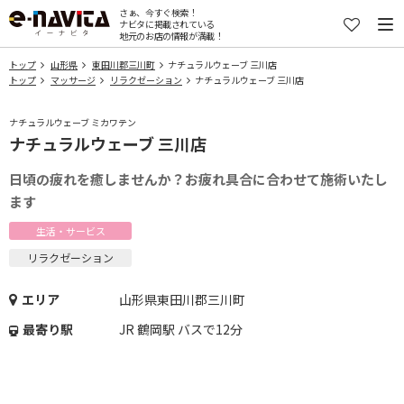
さぁ、今すぐ検索！
ナビタに掲載されている
地元のお店の情報が満載！
トップ
山形県
東田川郡三川町
ナチュラルウェーブ 三川店
トップ
マッサージ
リラクゼーション
ナチュラルウェーブ 三川店
ナチュラルウェーブ ミカワテン
ナチュラルウェーブ 三川店
日頃の疲れを癒しませんか？お疲れ具合に合わせて施術いたし
ます
生活・サービス
リラクゼーション
エリア
山形県東田川郡三川町
最寄り駅
JR 鶴岡駅 バスで12分