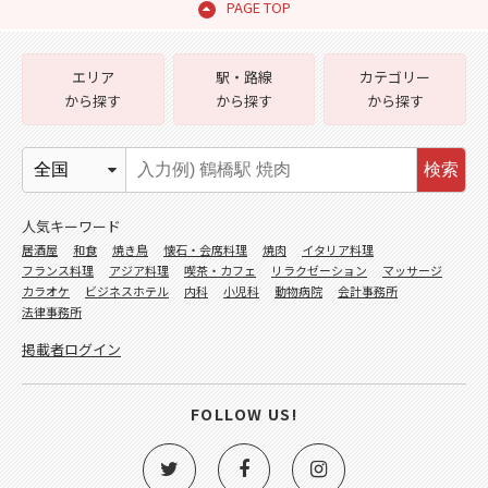
PAGE TOP
エリア
駅・路線
カテゴリー
から探す
から探す
から探す
検索
人気キーワード
居酒屋
和食
焼き鳥
懐石・会席料理
焼肉
イタリア料理
フランス料理
アジア料理
喫茶・カフェ
リラクゼーション
マッサージ
カラオケ
ビジネスホテル
内科
小児科
動物病院
会計事務所
法律事務所
掲載者ログイン
FOLLOW US!