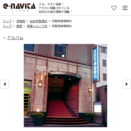
さぁ、今すぐ検索！
ナビタに掲載されている
地元のお店の情報が満載！
トップ
宮城県
仙台市青葉区
河西耳鼻咽喉科
トップ
病院
耳鼻いんこう科
河西耳鼻咽喉科
アルバム