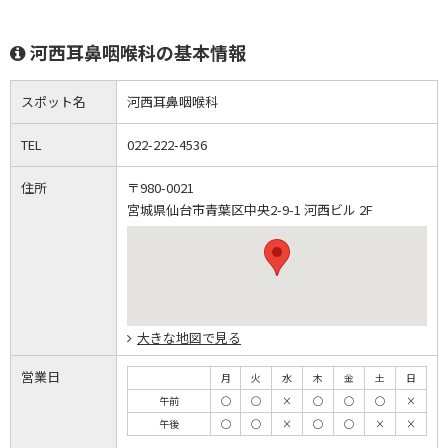
河西耳鼻咽喉科の基本情報
スポット名
河西耳鼻咽喉科
TEL
022-222-4536
住所
〒980-0021
宮城県仙台市青葉区中央2-9-1 河西ビル 2F
大きな地図で見る
営業日
月
火
水
木
金
土
日
午前
◯
◯
×
◯
◯
◯
×
午後
◯
◯
×
◯
◯
×
×