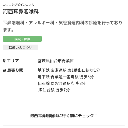
カワニシジビインコウカ
河西耳鼻咽喉科
耳鼻咽喉科・アレルギー科・気管食道内科の診療を行っており
ます。
病院・医療
耳鼻いんこう科
エリア
宮城県仙台市青葉区
最寄り駅
地下鉄 広瀬通駅 東1番出口徒歩1分
地下鉄 青葉通一番町駅 徒歩5分
仙石線 あおば通駅 徒歩3分
JR仙台駅 徒歩7分
河西耳鼻咽喉科に行く前にチェック！