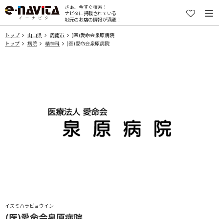
さぁ、今すぐ検索！
ナビタに掲載されている
地元のお店の情報が満載！
トップ
山口県
周南市
(医)愛命会泉原病院
トップ
病院
精神科
(医)愛命会泉原病院
イズミハラビョウイン
(医)愛命会泉原病院