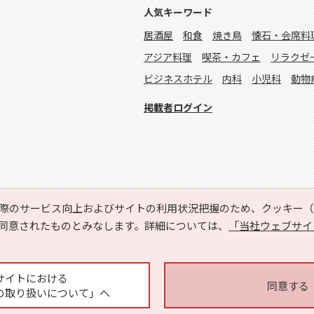
人気キーワード
居酒屋
和食
焼き鳥
懐石・会席料
アジア料理
喫茶・カフェ
リラクゼ
ビジネスホテル
内科
小児科
動物
掲載者ログイン
際のサービス向上およびサイトの利用状況把握のため、クッキー（C
同意されたものとみなします。詳細については、
「当社ウェブサイ
Copyright © HYOJITO.Co.,Ltd. All Rights Reserved.
サイトにおける
同意する
の取り扱いについて」へ