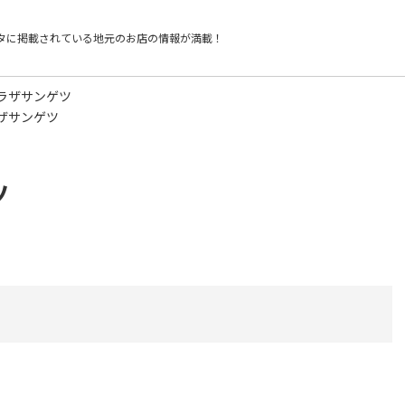
タに掲載されている
地元のお店の情報が満載！
ラザサンゲツ
ザサンゲツ
ツ